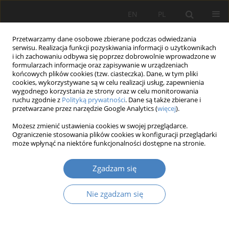
EN
PL
Przetwarzamy dane osobowe zbierane podczas odwiedzania
serwisu. Realizacja funkcji pozyskiwania informacji o użytkownikach
i ich zachowaniu odbywa się poprzez dobrowolnie wprowadzone w
formularzach informacje oraz zapisywanie w urządzeniach
końcowych plików cookies (tzw. ciasteczka). Dane, w tym pliki
cookies, wykorzystywane są w celu realizacji usług, zapewnienia
wygodnego korzystania ze strony oraz w celu monitorowania
Autor
Jerzy Kosmatka
ruchu zgodnie z
Polityką prywatności
. Dane są także zbierane i
przetwarzane przez narzędzie Google Analytics (
więcej
).
PRACA ORYGINALNA
Możesz zmienić ustawienia cookies w swojej przeglądarce.
Wpływ miejskiej wyspy ciepła na parametry
Ograniczenie stosowania plików cookies w konfiguracji przeglądarki
może wpłynąć na niektóre funkcjonalności dostępne na stronie.
temperatury w oparciu o budynek mieszkalny w
Poznaniu.
Zgadzam się
Jerzy Kosmatka
Architektura, Urbanistyka, Architektura Wnętrz 2023;(13)
Nie zgadzam się
Streszczenie
Artykuł
(PDF)