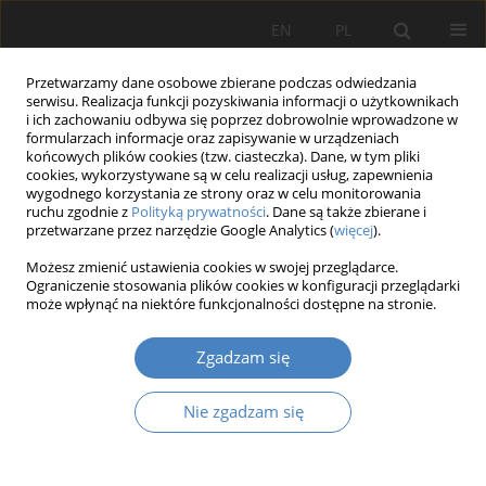
EN
PL
Przetwarzamy dane osobowe zbierane podczas odwiedzania
serwisu. Realizacja funkcji pozyskiwania informacji o użytkownikach
i ich zachowaniu odbywa się poprzez dobrowolnie wprowadzone w
formularzach informacje oraz zapisywanie w urządzeniach
końcowych plików cookies (tzw. ciasteczka). Dane, w tym pliki
cookies, wykorzystywane są w celu realizacji usług, zapewnienia
wygodnego korzystania ze strony oraz w celu monitorowania
15 Wydanie Specjalne/2023
ruchu zgodnie z
Polityką prywatności
. Dane są także zbierane i
przetwarzane przez narzędzie Google Analytics (
więcej
).
PRACA ORYGINALNA
Możesz zmienić ustawienia cookies w swojej przeglądarce.
Ograniczenie stosowania plików cookies w konfiguracji przeglądarki
Narracja i antynarracja w
może wpłynąć na niektóre funkcjonalności dostępne na stronie.
architekturze współczesnej
Zgadzam się
Nie zgadzam się
1
Ernestyna Dr. Szpakowska-Loranc
Więcej