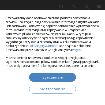
EN
PL
Przetwarzamy dane osobowe zbierane podczas odwiedzania
serwisu. Realizacja funkcji pozyskiwania informacji o użytkownikach
i ich zachowaniu odbywa się poprzez dobrowolnie wprowadzone w
formularzach informacje oraz zapisywanie w urządzeniach
końcowych plików cookies (tzw. ciasteczka). Dane, w tym pliki
cookies, wykorzystywane są w celu realizacji usług, zapewnienia
wygodnego korzystania ze strony oraz w celu monitorowania
Autor
Matylda Rakowicz
ruchu zgodnie z
Polityką prywatności
. Dane są także zbierane i
przetwarzane przez narzędzie Google Analytics (
więcej
).
PRACA ORYGINALNA
Możesz zmienić ustawienia cookies w swojej przeglądarce.
Functional characteristics of selected small
Ograniczenie stosowania plików cookies w konfiguracji przeglądarki
może wpłynąć na niektóre funkcjonalności dostępne na stronie.
towns in Wielkopolska Region (Greater Poland).
Influencing spatial development
Zgadzam się
Rafał Łukasz Graczyk
,
Matylda Rakowicz
Architektura, Urbanistyka, Architektura Wnętrz 2025;(24)
Nie zgadzam się
Streszczenie
Artykuł
(PDF)