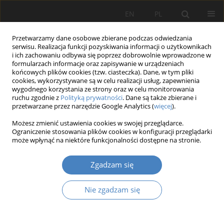
EN
PL
Przetwarzamy dane osobowe zbierane podczas odwiedzania
serwisu. Realizacja funkcji pozyskiwania informacji o użytkownikach
i ich zachowaniu odbywa się poprzez dobrowolnie wprowadzone w
formularzach informacje oraz zapisywanie w urządzeniach
końcowych plików cookies (tzw. ciasteczka). Dane, w tym pliki
cookies, wykorzystywane są w celu realizacji usług, zapewnienia
wygodnego korzystania ze strony oraz w celu monitorowania
13/2023
ruchu zgodnie z
Polityką prywatności
. Dane są także zbierane i
przetwarzane przez narzędzie Google Analytics (
więcej
).
PRACA ORYGINALNA
Możesz zmienić ustawienia cookies w swojej przeglądarce.
Ograniczenie stosowania plików cookies w konfiguracji przeglądarki
Kontenerowy teatr światła.
może wpłynąć na niektóre funkcjonalności dostępne na stronie.
Zgadzam się
1
Hanna Michalak
Nie zgadzam się
Więcej
Architektura, Urbanistyka, Architektura Wnętrz 2023;(13)