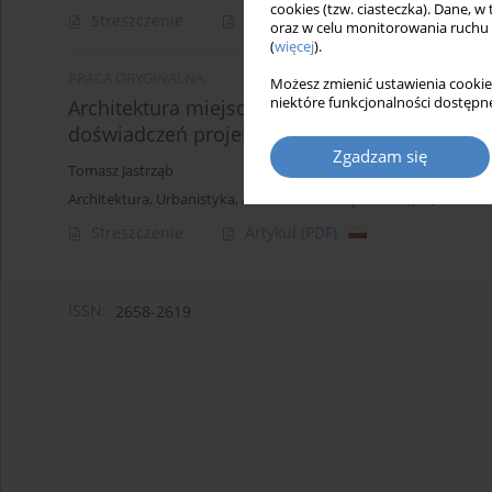
cookies (tzw. ciasteczka). Dane, w
Streszczenie
Artykuł
(PDF)
oraz w celu monitorowania ruchu
(
więcej
).
PRACA ORYGINALNA
Możesz zmienić ustawienia cookie
niektóre funkcjonalności dostępne
Architektura miejsca. Działania inwestycyjne 
doświadczeń projektowych autora
Zgadzam się
Tomasz Jastrząb
Architektura, Urbanistyka, Architektura Wnętrz 2023;(16)
Streszczenie
Artykuł
(PDF)
ISSN:
2658-2619