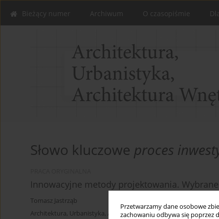
Bieżący numer
Archiwum
O czasopiśmie
Dl
Słowo kluczowe
proces inwest
PRACA ORYGINALNA
Innowacyjne metody projektowania. Wybrane
Tomasz Jastrząb
Przetwarzamy dane osobowe zbiera
Architektura, Urbanistyka, Architektura Wnętrz 2023;(17 Wydanie
zachowaniu odbywa się poprzez d