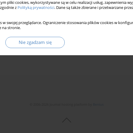
 tym pliki cookies, wykorzystywane są w celu realizacji usług, zapewnienia 
 zgodnie z
Polityką prywatności
. Dane są także zbierane i przetwarzane prze
s w swojej przeglądarce. Ograniczenie stosowania plików cookies w konfigur
 na stronie.
w strefach ochrony konserwatorskiej na przykładzie
Nie zgadzam się
© 2006-2026 Journal hosting platform by
Bentus