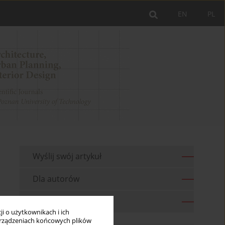
EN
PL
Wyślij swój artykuł
Dla autorów
Archiwum
i o użytkownikach i ich
rządzeniach końcowych plików