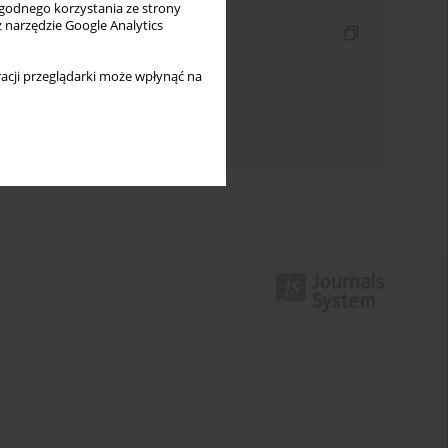
wygodnego korzystania ze strony
z narzędzie Google Analytics
Indeksy
Indeks słów kluczowych
acji przeglądarki może wpłynąć na
Indeks dziedzin
Indeks autorów