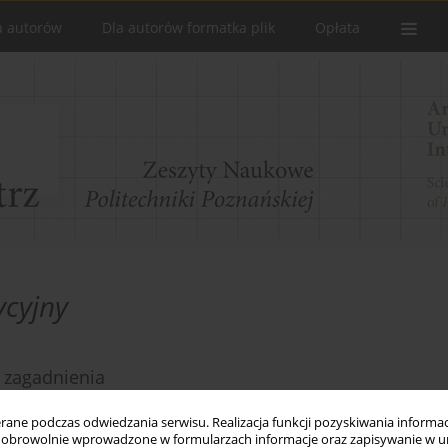
a autorów
Dla autorów formatka plik
Opłata
ycyjny
 zagadnienia
ne podczas odwiedzania serwisu. Realizacja funkcji pozyskiwania informacj
 Specjalne)
obrowolnie wprowadzone w formularzach informacje oraz zapisywanie w u