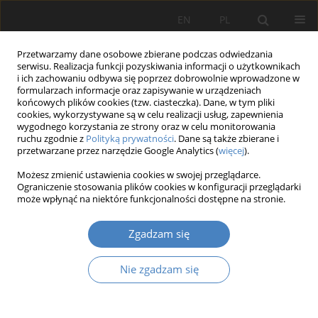
EN
PL
Przetwarzamy dane osobowe zbierane podczas odwiedzania
serwisu. Realizacja funkcji pozyskiwania informacji o użytkownikach
i ich zachowaniu odbywa się poprzez dobrowolnie wprowadzone w
formularzach informacje oraz zapisywanie w urządzeniach
końcowych plików cookies (tzw. ciasteczka). Dane, w tym pliki
cookies, wykorzystywane są w celu realizacji usług, zapewnienia
wygodnego korzystania ze strony oraz w celu monitorowania
15 Wydanie Specjalne/2023
ruchu zgodnie z
Polityką prywatności
. Dane są także zbierane i
przetwarzane przez narzędzie Google Analytics (
więcej
).
PRACA ORYGINALNA
Możesz zmienić ustawienia cookies w swojej przeglądarce.
Ograniczenie stosowania plików cookies w konfiguracji przeglądarki
Przekształcenie przestrzenne
może wpłynąć na niektóre funkcjonalności dostępne na stronie.
miasta o znaczeniu
Zgadzam się
zabytkowym poprzez zabudowę
Nie zgadzam się
uzupełniającą na przykładzie