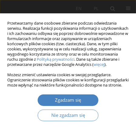
EN
PL
Przetwarzamy dane osobowe zbierane podczas odwiedzania
serwisu. Realizacja funkcji pozyskiwania informacji o użytkownikach
i ich zachowaniu odbywa się poprzez dobrowolnie wprowadzone w
formularzach informacje oraz zapisywanie w urządzeniach
końcowych plików cookies (tzw. ciasteczka). Dane, w tym pliki
cookies, wykorzystywane są w celu realizacji usług, zapewnienia
wygodnego korzystania ze strony oraz w celu monitorowania
Autor
Andrzej Łubowski
ruchu zgodnie z
Polityką prywatności
. Dane są także zbierane i
przetwarzane przez narzędzie Google Analytics (
więcej
).
PRACA ORYGINALNA
Możesz zmienić ustawienia cookies w swojej przeglądarce.
Relacyjność sztuki oraz przestrzeni na przykładzie
Ograniczenie stosowania plików cookies w konfiguracji przeglądarki
może wpłynąć na niektóre funkcjonalności dostępne na stronie.
obiektów rzeźbiarskich zlokalizowanych na
Alejach Marcinkowskiego w Poznaniu
Zgadzam się
Paulina Kowalczyk
,
Andrzej Maciej Łubowski
,
Rafał Łubowski
Architektura, Urbanistyka, Architektura Wnętrz 2024;(20)
Nie zgadzam się
Streszczenie