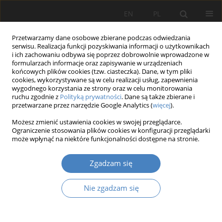
EN
PL
Przetwarzamy dane osobowe zbierane podczas odwiedzania
serwisu. Realizacja funkcji pozyskiwania informacji o użytkownikach
i ich zachowaniu odbywa się poprzez dobrowolnie wprowadzone w
formularzach informacje oraz zapisywanie w urządzeniach
końcowych plików cookies (tzw. ciasteczka). Dane, w tym pliki
cookies, wykorzystywane są w celu realizacji usług, zapewnienia
wygodnego korzystania ze strony oraz w celu monitorowania
16/2023
ruchu zgodnie z
Polityką prywatności
. Dane są także zbierane i
przetwarzane przez narzędzie Google Analytics (
więcej
).
PRACA ORYGINALNA
Możesz zmienić ustawienia cookies w swojej przeglądarce.
Ograniczenie stosowania plików cookies w konfiguracji przeglądarki
Między historyzmem a
może wpłynąć na niektóre funkcjonalności dostępne na stronie.
modułem. Powojenna
Zgadzam się
architektura modernistyczna w
Nie zgadzam się
przestrzeni Kołobrzegu