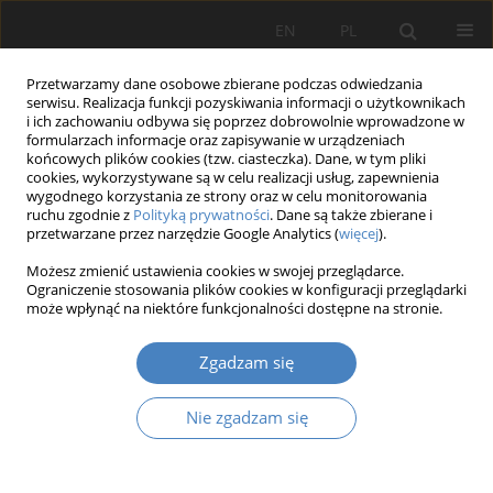
EN
PL
Przetwarzamy dane osobowe zbierane podczas odwiedzania
serwisu. Realizacja funkcji pozyskiwania informacji o użytkownikach
i ich zachowaniu odbywa się poprzez dobrowolnie wprowadzone w
formularzach informacje oraz zapisywanie w urządzeniach
końcowych plików cookies (tzw. ciasteczka). Dane, w tym pliki
cookies, wykorzystywane są w celu realizacji usług, zapewnienia
wygodnego korzystania ze strony oraz w celu monitorowania
11/2022
ruchu zgodnie z
Polityką prywatności
. Dane są także zbierane i
przetwarzane przez narzędzie Google Analytics (
więcej
).
PRACA ORYGINALNA
Możesz zmienić ustawienia cookies w swojej przeglądarce.
Ograniczenie stosowania plików cookies w konfiguracji przeglądarki
Powojenne kształtowanie arterii
może wpłynąć na niektóre funkcjonalności dostępne na stronie.
komunikacyjnych w
Zgadzam się
odbudowanym Kołobrzegu.
Nie zgadzam się
1
Adrianna Brechelke