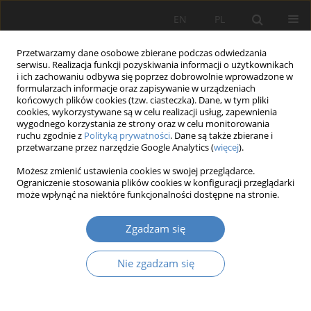
EN
PL
Przetwarzamy dane osobowe zbierane podczas odwiedzania
serwisu. Realizacja funkcji pozyskiwania informacji o użytkownikach
i ich zachowaniu odbywa się poprzez dobrowolnie wprowadzone w
formularzach informacje oraz zapisywanie w urządzeniach
końcowych plików cookies (tzw. ciasteczka). Dane, w tym pliki
cookies, wykorzystywane są w celu realizacji usług, zapewnienia
wygodnego korzystania ze strony oraz w celu monitorowania
15 Wydanie Specjalne/2023
ruchu zgodnie z
Polityką prywatności
. Dane są także zbierane i
przetwarzane przez narzędzie Google Analytics (
więcej
).
PRACA ORYGINALNA
Możesz zmienić ustawienia cookies w swojej przeglądarce.
Ograniczenie stosowania plików cookies w konfiguracji przeglądarki
Kolej Metropolitalna, jako
może wpłynąć na niektóre funkcjonalności dostępne na stronie.
wyzwanie inwestycyjne i szansa
Zgadzam się
dla regionu.
Nie zgadzam się
1
2
Dominika Pazder
,
Jacek Tomaszewski