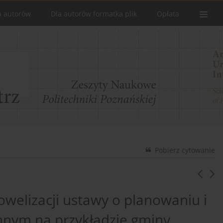
a autorów
Dla autorów formatka plik
Opłata
Pobierz cytowanie
owelizacji ustawy o planowaniu i
nym na przykładzie gminy