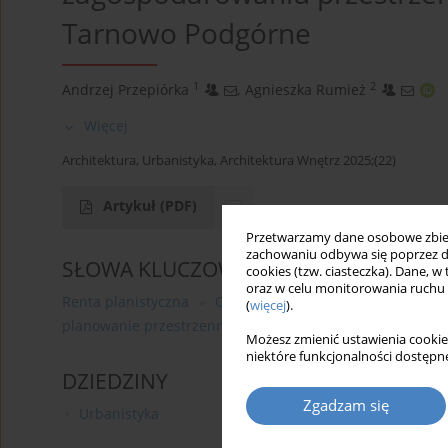
Tarnowo Podgórne
1
2
Andrzej Przepiórka
,
Agnieszka Rumież
Więcej
Architektura, Urbanistyka, Architektura Wnętrz 2025;(22)
Artykuł
(PDF)
Przetwarzamy dane osobowe zbiera
zachowaniu odbywa się poprzez d
SŁOWA KLUCZOWE
cookies (tzw. ciasteczka). Dane, w
oraz w celu monitorowania ruchu
Renta planistyczna
Opłata planistyczna
ustawa o p
(
więcej
).
planowanie przestrzenne
miejscowy plan zago-spoda
Możesz zmienić ustawienia cookie
niektóre funkcjonalności dostępne
DZIEDZINY
Zgadzam się
Urbanistyka