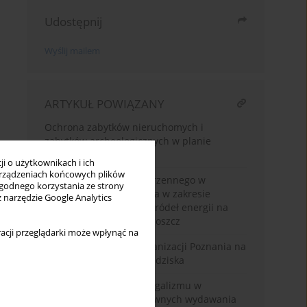
Udostępnij
Wyślij mailem
ARTYKUŁ POWIĄZANY
Ochrona zabytków nieruchomych i
zabytków archeologicznych w planie
ogólnym.
i o użytkownikach i ich
rządzeniach końcowych plików
Rola planowania przestrzennego w
wygodnego korzystania ze strony
realizacji strategii miasta w zakresie
z narzędzie Google Analytics
rozwoju odnawialnych źródeł energii na
przykładzie miasta Bydgoszcz
acji przeglądarki może wpłynąć na
Analiza zasięgu suburbanizacji Poznania na
przykładzie gminy Pobiedziska
Konstytucyjna zasada legalizmu w
kontekście podstaw prawnych wydawania