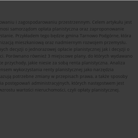
nowaniu i zagospodarowaniu przestrzennym. Celem artykułu jest
zynosi samorządom opłata planistyczna oraz zaproponowanie
ystanie. Przykładem tego będzie gmina Tarnowo Podgórne, która
anizacją mieszkaniową oraz nadmiernym rozwojem przemysłu.
ch decyzji o jednorazowej opłacie planistycznej jak i decyzji o
ści. Porównano również 3 miejscowe plany, do których wydawano
 przychody, jakie niesie za sobą renta planistyczna. Analiza
nsem wykorzystania renty planistycznej jako narzędzia
azują potrzebne zmiany w przepisach prawa, a także sposoby
ia postępowań administracyjnych, których następstwem jest
wzrostu wartości nieruchomości, czyli opłaty planistycznej.