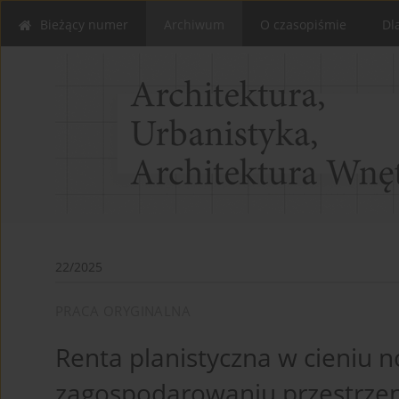
Bieżący numer
Archiwum
O czasopiśmie
Dl
22/2025
PRACA ORYGINALNA
Renta planistyczna w cieniu n
zagospodarowaniu przestrzen