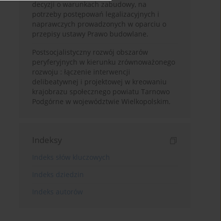
decyzji o warunkach zabudowy, na
potrzeby postępowań legalizacyjnych i
naprawczych prowadzonych w oparciu o
przepisy ustawy Prawo budowlane.
Postsocjalistyczny rozwój obszarów
peryferyjnych w kierunku zrównoważonego
rozwoju : łączenie interwencji
delibeatywnej i projektowej w kreowaniu
krajobrazu społecznego powiatu Tarnowo
Podgórne w województwie Wielkopolskim.
Indeksy
Indeks słów kluczowych
Indeks dziedzin
Indeks autorów