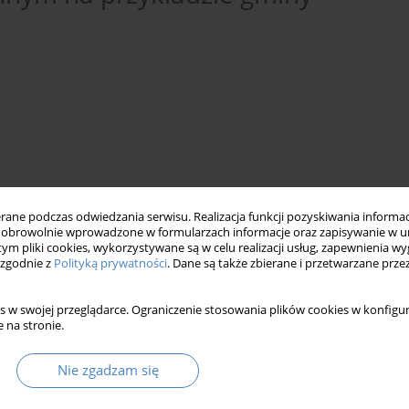
ne podczas odwiedzania serwisu. Realizacja funkcji pozyskiwania informacj
obrowolnie wprowadzone w formularzach informacje oraz zapisywanie w u
 tym pliki cookies, wykorzystywane są w celu realizacji usług, zapewnienia 
 zgodnie z
Polityką prywatności
. Dane są także zbierane i przetwarzane prze
lanowaniu i zagospo-darowaniu przestrzennym
rowania przestrzennego
s w swojej przeglądarce. Ograniczenie stosowania plików cookies w konfigur
 na stronie.
Nie zgadzam się