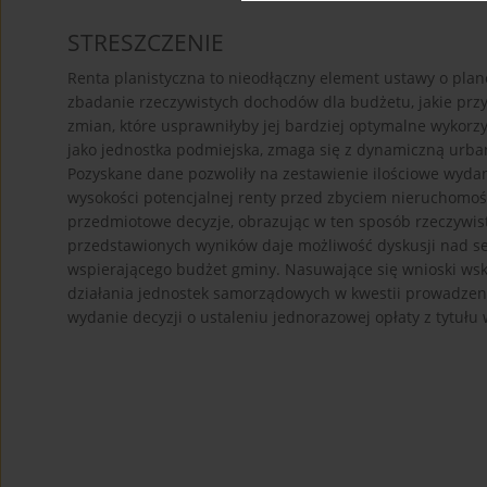
STRESZCZENIE
Renta planistyczna to nieodłączny element ustawy o pla
zbadanie rzeczywistych dochodów dla budżetu, jakie pr
zmian, które usprawniłyby jej bardziej optymalne wykorz
jako jednostka podmiejska, zmaga się z dynamiczną urb
Pozyskane dane pozwoliły na zestawienie ilościowe wydany
wysokości potencjalnej renty przed zbyciem nieruchomo
przedmiotowe decyzje, obrazując w ten sposób rzeczywiste
przedstawionych wyników daje możliwość dyskusji nad se
wspierającego budżet gminy. Nasuwające się wnioski wsk
działania jednostek samorządowych w kwestii prowadzen
wydanie decyzji o ustaleniu jednorazowej opłaty z tytułu 