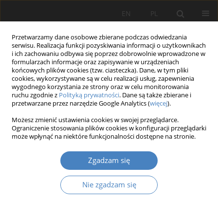
EN
PL
Przetwarzamy dane osobowe zbierane podczas odwiedzania
serwisu. Realizacja funkcji pozyskiwania informacji o użytkownikach
i ich zachowaniu odbywa się poprzez dobrowolnie wprowadzone w
formularzach informacje oraz zapisywanie w urządzeniach
końcowych plików cookies (tzw. ciasteczka). Dane, w tym pliki
cookies, wykorzystywane są w celu realizacji usług, zapewnienia
wygodnego korzystania ze strony oraz w celu monitorowania
22/2025
ruchu zgodnie z
Polityką prywatności
. Dane są także zbierane i
przetwarzane przez narzędzie Google Analytics (
więcej
).
PRACA ORYGINALNA
Możesz zmienić ustawienia cookies w swojej przeglądarce.
Ograniczenie stosowania plików cookies w konfiguracji przeglądarki
Analiza zasięgu suburbanizacji
może wpłynąć na niektóre funkcjonalności dostępne na stronie.
Poznania na przykładzie gminy
Zgadzam się
Pobiedziska
Nie zgadzam się
1
2
Leszek Olszak
,
Agnieszka Kasińska-Andruszkiewicz