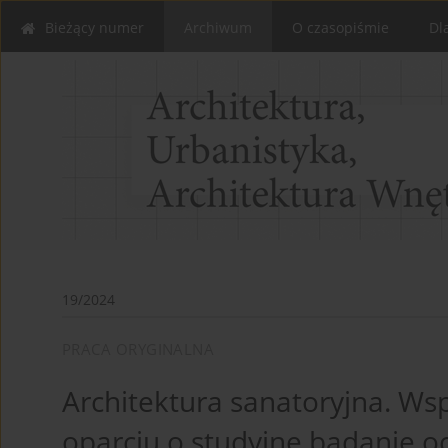
Bieżący numer
Archiwum
O czasopiśmie
Dl
19/2024
PRACA ORYGINALNA
Architektura sanatoryjna. W
oparciu o studyjne badanie 