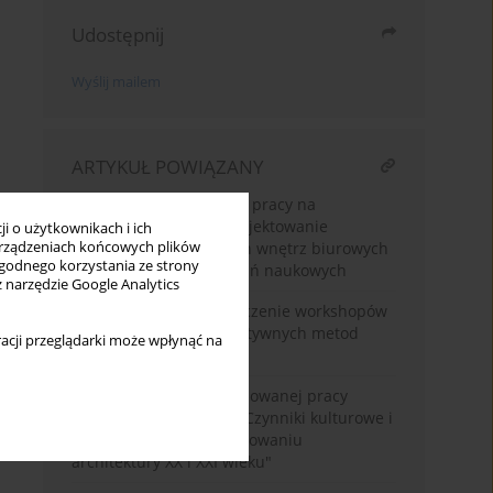
Udostępnij
Wyślij mailem
ARTYKUŁ POWIĄZANY
Wpływ teorii organizacji pracy na
przestrzeń biurową. Projektowanie
i o użytkownikach i ich
rządzeniach końcowych plików
wysokospecjalistycznych wnętrz biurowych
wygodnego korzystania ze strony
w oparciu o wyniki badań naukowych
z narzędzie Google Analytics
Wspólne działania. Znaczenie workshopów
w kształtowaniu alternatywnych metod
acji przeglądarki może wpłynąć na
projektowania.
Sprawozdanie ze zrealizowanej pracy
badawczej DSBP/2019 "Czynniki kulturowe i
demograficzne w kształtowaniu
architektury XX i XXI wieku"