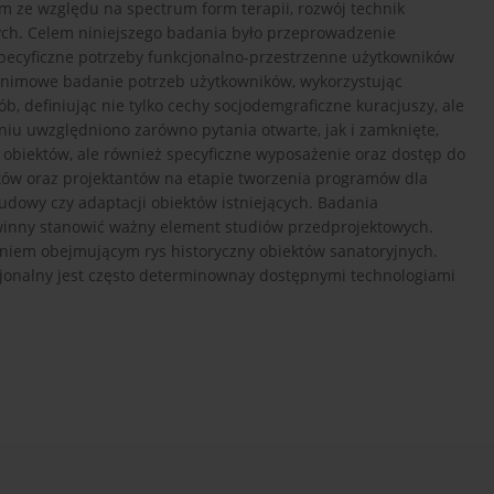
m ze względu na spectrum form terapii, rozwój technik
nych. Celem niniejszego badania było przeprowadzenie
pecyficzne potrzeby funkcjonalno-przestrzenne użytkowników
onimowe badanie potrzeb użytkowników, wykorzystując
b, definiując nie tylko cechy socjodemgraficzne kuracjuszy, ale
iu uwzględniono zarówno pytania otwarte, jak i zamknięte,
 obiektów, ale również specyficzne wyposażenie oraz dostęp do
któw oraz projektantów na etapie tworzenia programów dla
dowy czy adaptacji obiektów istniejących. Badania
inny stanowić ważny element studiów przedprojektowych.
iem obejmującym rys historyczny obiektów sanatoryjnych.
jonalny jest często determinownay dostępnymi technologiami