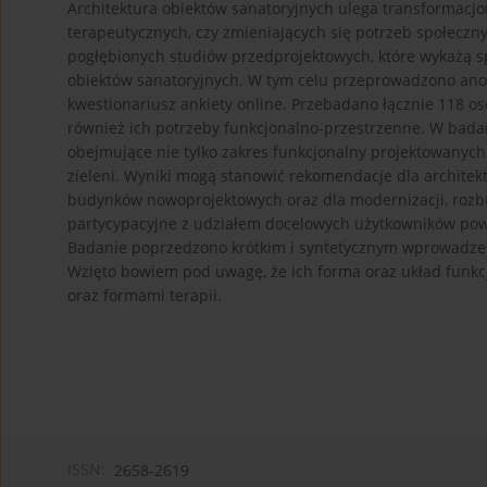
Architektura obiektów sanatoryjnych ulega transformacjo
terapeutycznych, czy zmieniających się potrzeb społecz
pogłębionych studiów przedprojektowych, które wykażą s
obiektów sanatoryjnych. W tym celu przeprowadzono an
kwestionariusz ankiety online. Przebadano łącznie 118 osó
również ich potrzeby funkcjonalno-przestrzenne. W badan
obejmujące nie tylko zakres funkcjonalny projektowanych
zieleni. Wyniki mogą stanowić rekomendacje dla archite
budynków nowoprojektowych oraz dla modernizacji, rozbu
partycypacyjne z udziałem docelowych użytkowników pow
Badanie poprzedzono krótkim i syntetycznym wprowadzen
Wzięto bowiem pod uwagę, że ich forma oraz układ funkc
oraz formami terapii.
ISSN:
2658-2619