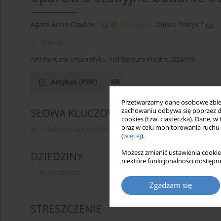
1
1
Agata Anna Gawlak
,
Oliwia Frdryk
Więcej
Architektura, Urbanistyka, Architektura Wnętrz 2024;(19)
Artykuł
(PDF)
Przetwarzamy dane osobowe zbiera
SŁOWA KLUCZOWE
zachowaniu odbywa się poprzez d
cookies (tzw. ciasteczka). Dane, w
oraz w celu monitorowania ruchu
architektura sanatoryjna
projektowanie inkluzywne
(
więcej
).
Możesz zmienić ustawienia cookie
DZIEDZINY
niektóre funkcjonalności dostępne
Architektura
Zgadzam się
STRESZCZENIE