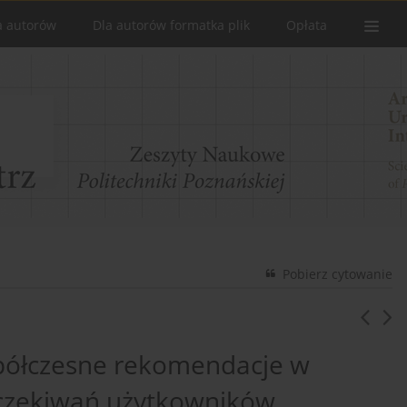
a autorów
Dla autorów formatka plik
Opłata
Pobierz cytowanie
spółczesne rekomendacje w
oczekiwań użytkowników