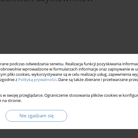
ne podczas odwiedzania serwisu. Realizacja funkcji pozyskiwania informacj
obrowolnie wprowadzone w formularzach informacje oraz zapisywanie w u
 tym pliki cookies, wykorzystywane są w celu realizacji usług, zapewnienia 
 zgodnie z
Polityką prywatności
. Dane są także zbierane i przetwarzane prze
badanie potrzeb użyt-kowników
partycypacja
s w swojej przeglądarce. Ograniczenie stosowania plików cookies w konfigur
 na stronie.
Nie zgadzam się