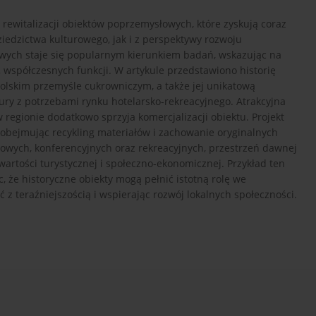
 rewitalizacji obiektów poprzemysłowych, które zyskują coraz
edzictwa kulturowego, jak i z perspektywy rozwoju
owych staje się popularnym kierunkiem badań, wskazując na
współczesnych funkcji. W artykule przedstawiono historię
lskim przemyśle cukrowniczym, a także jej unikatową
ktury z potrzebami rynku hotelarsko-rekreacyjnego. Atrakcyjna
 regionie dodatkowo sprzyja komercjalizacji obiektu. Projekt
 obejmując recykling materiałów i zachowanie oryginalnych
owych, konferencyjnych oraz rekreacyjnych, przestrzeń dawnej
rtości turystycznej i społeczno-ekonomicznej. Przykład ten
, że historyczne obiekty mogą pełnić istotną rolę we
 z teraźniejszością i wspierając rozwój lokalnych społeczności.