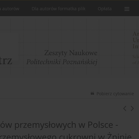
a autorów
Dla autorów formatka plik
Opłata
Pobierz cytowanie
któw przemysłowych w Polsce -
rzemysłowego cukrowni w Żninie.