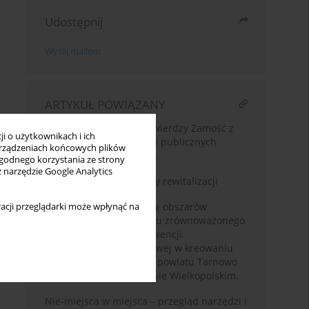
Udostępnij
Wyślij mailem
ARTYKUŁ POWIĄZANY
Walory kompozycyjne Twierdzy Zamość z
i o użytkownikach i ich
perspektywy przestrzeni publicznych
rządzeniach końcowych plików
bulwarów nadrzecznych
wygodnego korzystania ze strony
z narzędzie Google Analytics
Opolno-Zdrój – Problemy rewitalizacji
Postsocjalistyczny rozwój obszarów
acji przeglądarki może wpłynąć na
peryferyjnych w kierunku zrównoważonego
rozwoju : łączenie interwencji
delibeatywnej i projektowej w kreowaniu
krajobrazu społecznego powiatu Tarnowo
Podgórne w województwie Wielkopolskim.
Nie-miejsca w miejsca – przegląd narzędzi i