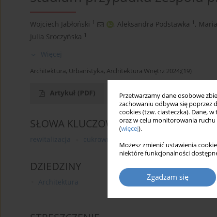
1
1
Wojciech Jabłoński
,
Aleksandra Podstawka
,
Mari
1
Julia Sroczyńska
Więcej
Architektura, Urbanistyka, Architektura Wnętrz 2024;(19)
Artykuł
(PDF)
Przetwarzamy dane osobowe zbiera
zachowaniu odbywa się poprzez d
cookies (tzw. ciasteczka). Dane, w
oraz w celu monitorowania ruchu
SŁOWA KLUCZOWE
(
więcej
).
rewitalizacja
cukrownia Żnin
dziedzictwo przemys
Możesz zmienić ustawienia cookie
niektóre funkcjonalności dostępne
DZIEDZINY
Zgadzam się
Architektura