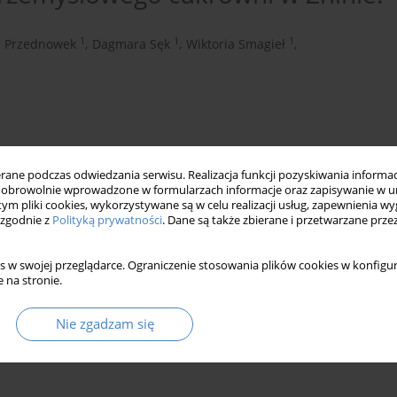
1
1
1
a Przednowek
,
Dagmara Sęk
,
Wiktoria Smagieł
,
ne podczas odwiedzania serwisu. Realizacja funkcji pozyskiwania informacj
obrowolnie wprowadzone w formularzach informacje oraz zapisywanie w u
 tym pliki cookies, wykorzystywane są w celu realizacji usług, zapewnienia 
 zgodnie z
Polityką prywatności
. Dane są także zbierane i przetwarzane prze
łowe
recykling w budownictwie
s w swojej przeglądarce. Ograniczenie stosowania plików cookies w konfigur
 na stronie.
Nie zgadzam się