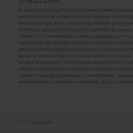
STRESZCZENIE
W ostatnich latach w Polsce zrealizowano wiele projektów
większe znaczenie zarówno z punktu widzenia ochrony dzi
urbanistycznego. Proces rewitalizacji obiektów przemysł
możliwości adaptacji historycznych budynków do nowych, 
Cukrowni Żnin w kontekście przemian gospodarczych w po
rewitalizację jako przykład integracji tradycyjnej archite
lokalizacja Żnina względem innych miejsc turystycznych w
wyróżnia się dbałością o zachowanie tożsamości miejsca,
struktur budowlanych. Dzięki wprowadzeniu funkcji hotel
cukrowni stanowi obecnie nowoczesny kompleks o dużej wa
stanowi inspirację dla podobnych przedsięwzięć, ukazując
współczesnych przestrzeniach miejskich, łącząc przeszłość
ISSN:
2658-2619