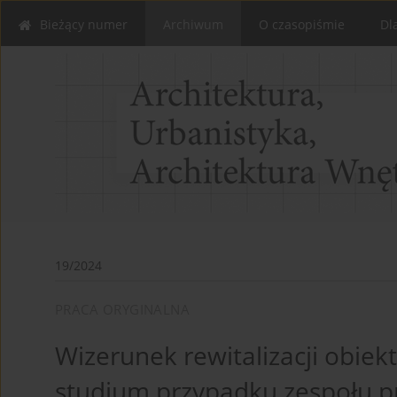
Bieżący numer
Archiwum
O czasopiśmie
Dl
19/2024
PRACA ORYGINALNA
Wizerunek rewitalizacji obie
studium przypadku zespołu p