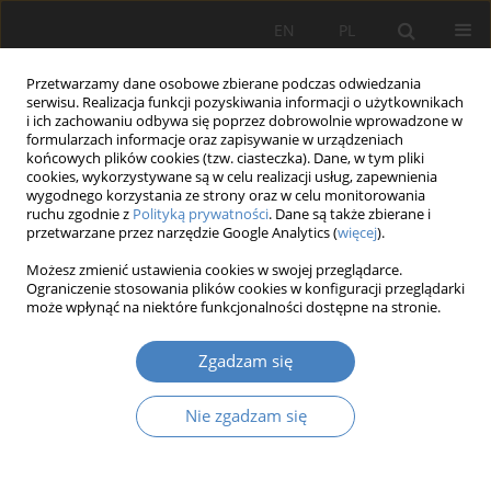
EN
PL
Przetwarzamy dane osobowe zbierane podczas odwiedzania
serwisu. Realizacja funkcji pozyskiwania informacji o użytkownikach
i ich zachowaniu odbywa się poprzez dobrowolnie wprowadzone w
formularzach informacje oraz zapisywanie w urządzeniach
końcowych plików cookies (tzw. ciasteczka). Dane, w tym pliki
cookies, wykorzystywane są w celu realizacji usług, zapewnienia
wygodnego korzystania ze strony oraz w celu monitorowania
Słowo kluczowe
architektura
ruchu zgodnie z
Polityką prywatności
. Dane są także zbierane i
przetwarzane przez narzędzie Google Analytics (
więcej
).
PRACA ORYGINALNA
Możesz zmienić ustawienia cookies w swojej przeglądarce.
Znaczenie rytmu w twórczości człowieka i w
Ograniczenie stosowania plików cookies w konfiguracji przeglądarki
może wpłynąć na niektóre funkcjonalności dostępne na stronie.
percepcji przestrzeni
Karolina Urszula Sobczyńska
,
Natalia Maksymowicz-Mróz
Zgadzam się
Architektura, Urbanistyka, Architektura Wnętrz 2025;(24)
Nie zgadzam się
Streszczenie
Artykuł
(PDF)
PRACA ORYGINALNA